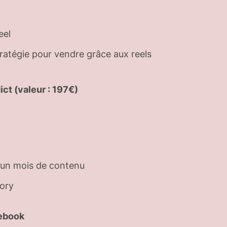
eel
atégie pour vendre grâce aux reels
ict
(valeur : 197€)
e un mois de contenu
tory
cebook