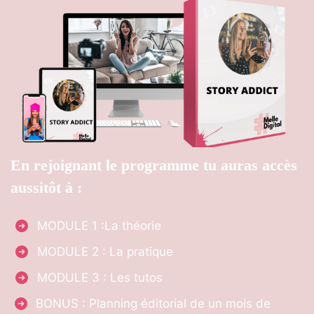
En rejoignant le programme tu auras accès
aussitôt à :
MODULE 1 :La théorie
MODULE 2 : La pratique
MODULE 3 : Les tutos
BONUS : Planning éditorial de un mois de