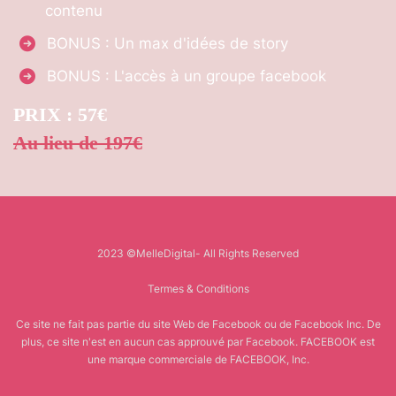
contenu
BONUS : Un max d'idées de story
BONUS : L'accès à un groupe facebook
PRIX : 57€
Au lieu de 197€
2023 ©MelleDigital- All Rights Reserved
Termes & Conditions
Ce site ne fait pas partie du site Web de Facebook ou de Facebook Inc. De
plus, ce site n'est en aucun cas approuvé par Facebook. FACEBOOK est
une marque commerciale de FACEBOOK, Inc.