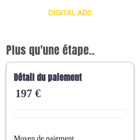
DIGITAL ADS
I
s
Plus qu'une étape..
r
Détail du paiement
197 €
Moyen de paiement